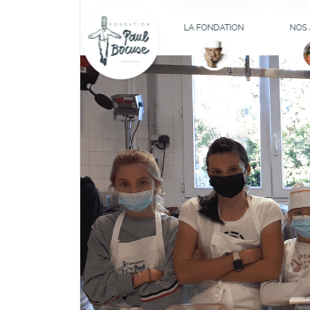
COMPRENDRE LA
AT
FONDATION
D'IN
LA FONDATION
NOS 
CUL
LES MEMBRES DU
CONSEIL
FOR
D'ADMINISTRATION
B
LES MEMBRES
HE
FONDATEURS
BOURSE
ILS TÉMOIGNENT
DÉFIBR
L
JO
PÉDA
(RE)
PROFES