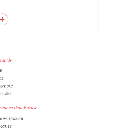
 rapide
il
ct
Compte
u site
éations Paul Bocuse
eries Bocuse
Bocuse