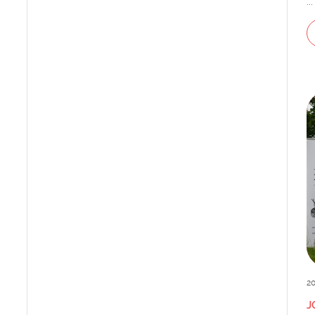
...
20
J