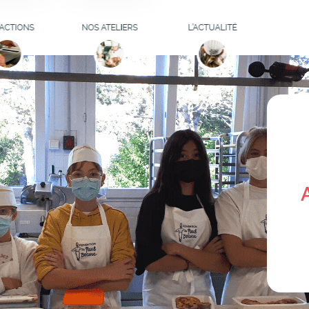
ELIERS
S'INSCRIRE
ITIATION
ACTIONS
NOS ATELIERS
L’ACTUALITÉ
INAIRE
LISTE D'ATTENTE
DES ATELIERS
MATION
OCUSE
LA FONDATION
VOUS AIDE
R'ITAGE
LEURS AVIS
S D'ÉTUDE
ATELIERS
ILLATEURS
CULINAIRES POUR
IFEAZ
ENTREPRISES
URNÉES
GOGIQUES
INSERTION
SIONNELLE