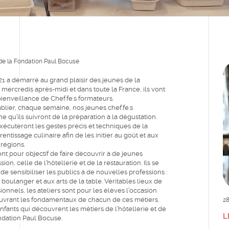
de la Fondation Paul Bocuse
1 a démarré au grand plaisir des jeunes de la
 mercredis après-midi et dans toute la France, ils vont
bienveillance de Chef.fe.s formateurs.
blier, chaque semaine, nos jeunes chef.fe.s
 qu’ils suivront de la préparation à la dégustation.
exécuteront les gestes précis et techniques de la
rentissage culinaire afin de les initier au goût et aux
 régions.
nt pour objectif de faire découvrir à de jeunes
on, celle de l’hôtellerie et de la restauration. Ils se
de sensibiliser les publics à de nouvelles professions :
r, boulanger et aux arts de la table. Véritables lieux de
onnels, les ateliers sont pour les élèves l’occasion
écouvrant les fondamentaux de chacun de ces métiers.
28
fants qui découvrent les métiers de l’hôtellerie et de
L
ondation Paul Bocuse.