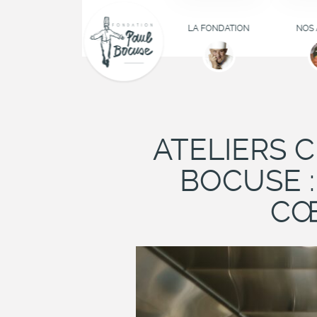
COMPRENDRE LA
AT
FONDATION
D'IN
LA FONDATION
NOS 
CUL
LES MEMBRES DU
CONSEIL
FOR
D'ADMINISTRATION
B
LES MEMBRES
HE
FONDATEURS
ATELIERS 
BOURSE
BOCUSE :
ILS TÉMOIGNENT
CŒ
DÉFIBR
L
JO
PÉDA
(RE)
PROFES