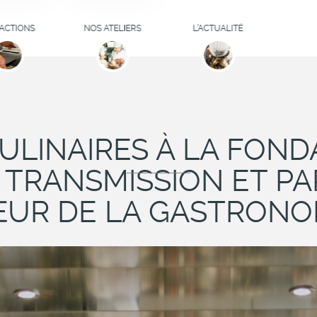
ELIERS
S'INSCRIRE
ITIATION
ACTIONS
NOS ATELIERS
L’ACTUALITÉ
INAIRE
LISTE D'ATTENTE
DES ATELIERS
MATION
OCUSE
LA FONDATION
VOUS AIDE
R'ITAGE
CULINAIRES À LA FOND
LEURS AVIS
S D'ÉTUDE
 TRANSMISSION ET P
ATELIERS
UR DE LA GASTRONO
ILLATEURS
CULINAIRES POUR
IFEAZ
ENTREPRISES
URNÉES
GOGIQUES
INSERTION
SIONNELLE