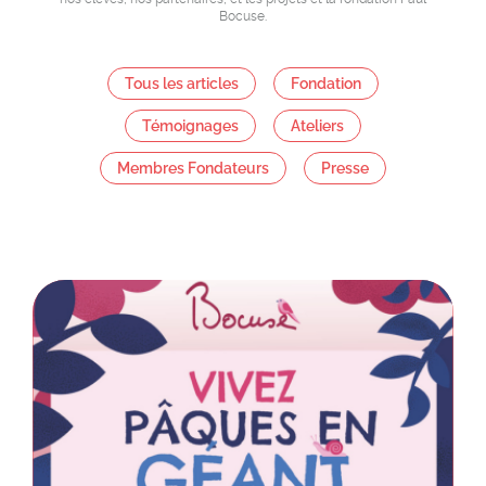
Bocuse.
Tous les articles
Fondation
Témoignages
Ateliers
Membres Fondateurs
Presse