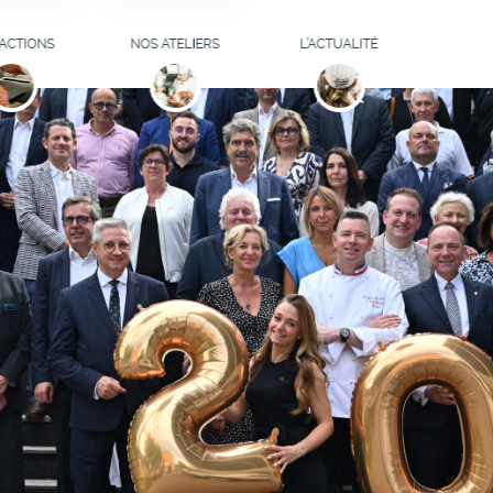
ELIERS
S'INSCRIRE
ITIATION
ACTIONS
NOS ATELIERS
L’ACTUALITÉ
INAIRE
LISTE D'ATTENTE
DES ATELIERS
MATION
OCUSE
LA FONDATION
VOUS AIDE
R'ITAGE
LEURS AVIS
S D'ÉTUDE
ATELIERS
ILLATEURS
CULINAIRES POUR
IFEAZ
ENTREPRISES
URNÉES
GOGIQUES
INSERTION
SIONNELLE