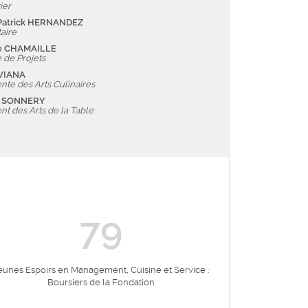
ier
Patrick HERNANDEZ
aire
e CHAMAILLE
 de Projets
 VIANA
nte des Arts Culinaires
o SONNERY
nt des Arts de la Table
100
eunes Espoirs en Management, Cuisine et Service :
Vocat
Boursiers de la Fondation