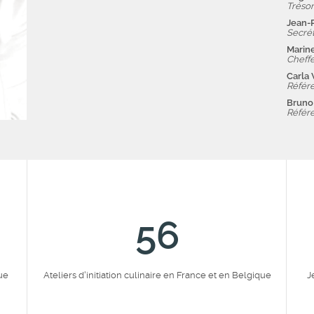
Trésor
Jean-
Secrét
Marin
Cheffe
Carla
Référe
Brun
Référe
70
ue
Ateliers d'initiation culinaire en France et en Belgique
J