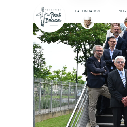
COMPRENDRE LA
AT
FONDATION
D'IN
LA FONDATION
NOS 
CUL
LES MEMBRES DU
CONSEIL
FOR
D'ADMINISTRATION
B
LES MEMBRES
HE
FONDATEURS
BOURSE
ILS TÉMOIGNENT
DÉFIBR
L
JO
PÉDA
(RE)
PROFES