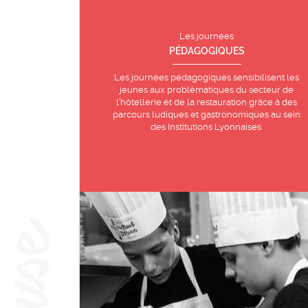
Les journées
PÉDAGOGIQUES
Les journées pédagogiques sensibilisent les
jeunes aux problématiques du secteur de
l’hôtellerie et de la restauration grâce à des
parcours ludiques et gastronomiques au sein
des Institutions Lyonnaises.