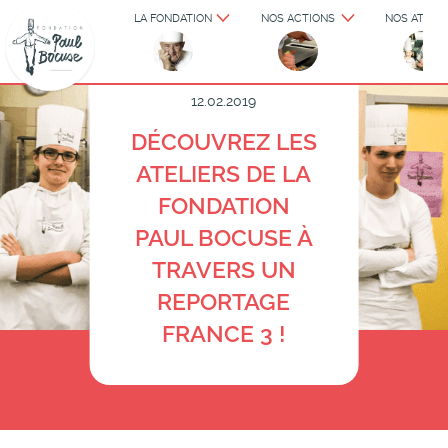
LA FONDATION
NOS ACTIONS
NOS ATELIE
ATELIERS
12.02.2019
DÉCOUVREZ LES
ATELIERS DE LA
FONDATION
PAUL BOCUSE À
TRAVERS UN
REPORTAGE
FRANCE 3 !