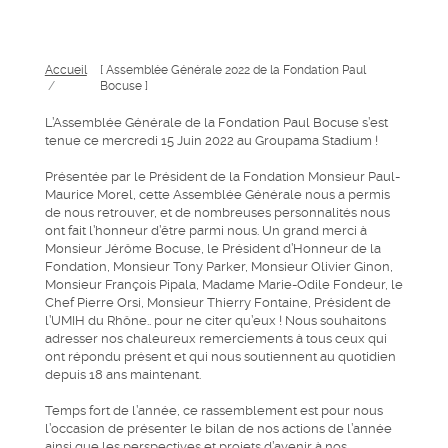
Accueil
[ Assemblée Générale 2022 de la Fondation Paul
/
Bocuse ]
L’Assemblée Générale de la Fondation Paul Bocuse s’est
tenue ce mercredi 15 Juin 2022 au Groupama Stadium !
Présentée par le Président de la Fondation Monsieur Paul-
Maurice Morel, cette Assemblée Générale nous a permis
de nous retrouver, et de nombreuses personnalités nous
ont fait l’honneur d’être parmi nous. Un grand merci à
Monsieur Jérôme Bocuse, le Président d’Honneur de la
Fondation, Monsieur Tony Parker, Monsieur Olivier Ginon,
Monsieur François Pipala, Madame Marie-Odile Fondeur, le
Chef Pierre Orsi, Monsieur Thierry Fontaine, Président de
l’UMIH du Rhône.. pour ne citer qu’eux ! Nous souhaitons
adresser nos chaleureux remerciements à tous ceux qui
ont répondu présent et qui nous soutiennent au quotidien
depuis 18 ans maintenant.
Temps fort de l’année, ce rassemblement est pour nous
l’occasion de présenter le bilan de nos actions de l’année
ainsi que les perspectives et projets d’avenir à nos