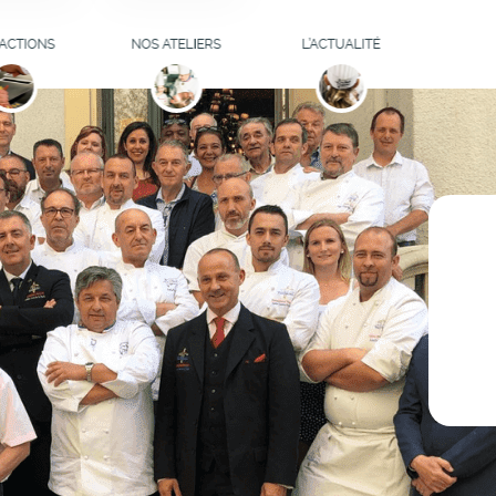
ELIERS
S'INSCRIRE
ITIATION
ACTIONS
NOS ATELIERS
L’ACTUALITÉ
INAIRE
LISTE D'ATTENTE
DES ATELIERS
MATION
OCUSE
LA FONDATION
VOUS AIDE
R'ITAGE
LEURS AVIS
S D'ÉTUDE
ATELIERS
ILLATEURS
CULINAIRES POUR
IFEAZ
ENTREPRISES
URNÉES
GOGIQUES
INSERTION
SIONNELLE