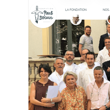
COMPRENDRE LA
AT
FONDATION
D'IN
LA FONDATION
NOS 
CUL
LES MEMBRES DU
CONSEIL
FOR
D'ADMINISTRATION
B
LES MEMBRES
HE
FONDATEURS
BOURSE
ILS TÉMOIGNENT
DÉFIBR
L
JO
PÉDA
(RE)
PROFES