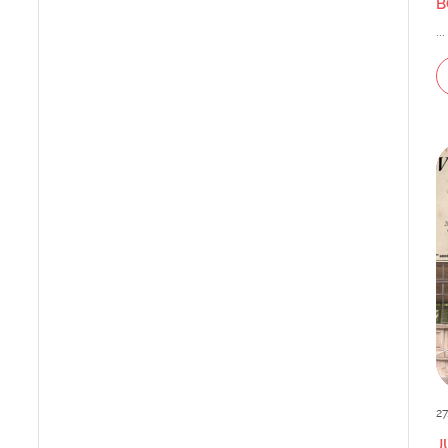
B
...
27
J