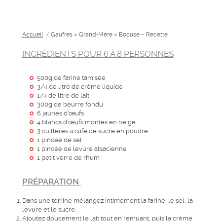
Accueil
/
Gaufres « Grand-Mère » Bocuse – Recette
INGRÉDIENTS POUR 6 À 8 PERSONNES
500g de farine tamisée
3/4 de litre de crème liquide
1/4 de litre de lait
300g de beurre fondu
6 jaunes d’œufs
4 blancs d’œufs montés en neige
3 cuillères à café de sucre en poudre
1 pincée de sel
1 pincée de levure alsacienne
1 petit verre de rhum
PRÉPARATION
Dans une terrine mélangez intimement la farine, le sel, la
levure et le sucre.
Ajoutez doucement le lait tout en remuant, puis la crème,