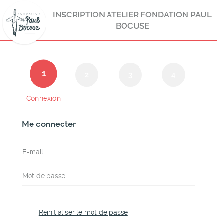
INSCRIPTION ATELIER FONDATION PAUL
BOCUSE
1
2
3
4
Connexion
Me connecter
tionné.
on par
E
n
ner
Réinitialiser le mot de passe