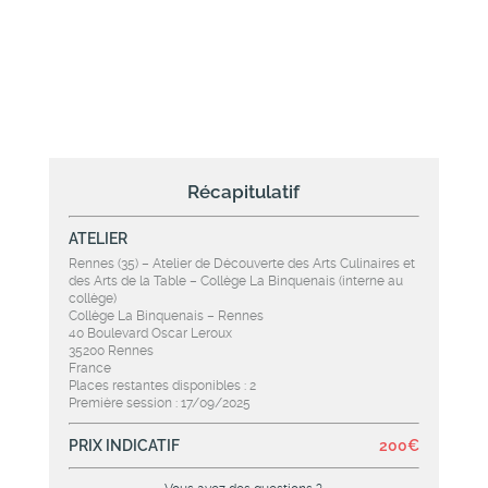
e
 chef
on de
nfant ne
 par un
Récapitulatif
es
fant(s)
ATELIER
nication
Rennes (35) – Atelier de Découverte des Arts Culinaires et
des Arts de la Table – Collège La Binquenais (interne au
collège)
Collège La Binquenais – Rennes
40 Boulevard Oscar Leroux
35200 Rennes
France
Places restantes disponibles :
2
Première session :
17/09/2025
PRIX INDICATIF
200€