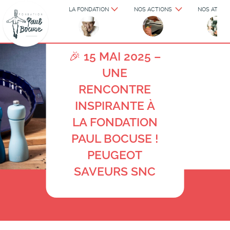
LA FONDATION
NOS ACTIONS
NOS ATELIE
FONDATION
15.05.2025
🎉 15 MAI 2025 –
UNE
RENCONTRE
INSPIRANTE À
LA FONDATION
PAUL BOCUSE !
PEUGEOT
SAVEURS SNC